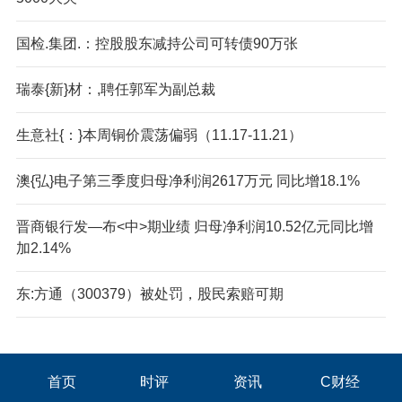
国检.集团.：控股股东减持公司可转债90万张
瑞泰{新}材：,聘任郭军为副总裁
生意社{：}本周铜价震荡偏弱（11.17-11.21）
澳{弘}电子第三季度归母净利润2617万元 同比增18.1%
晋商银行发—布<中>期业绩 归母净利润10.52亿元同比增
加2.14%
东:方通（300379）被处罚，股民索赔可期
首页
时评
资讯
C财经