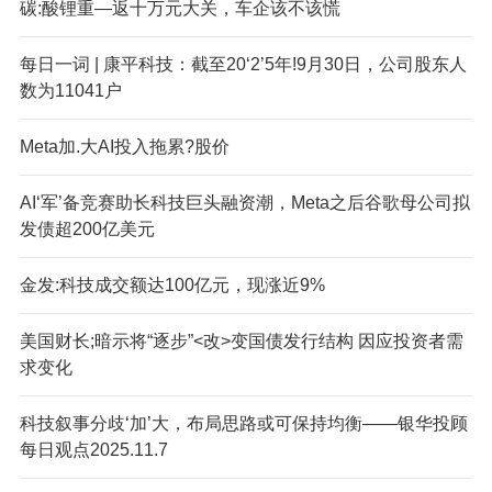
碳:酸锂重—返十万元大关，车企该不该慌
每日一词 | 康平科技：截至20‘2’5年!9月30日，公司股东人
数为11041户
Meta加.大AI投入拖累?股价
AI‘军’备竞赛助长科技巨头融资潮，Meta之后谷歌母公司拟
发债超200亿美元
金发:科技成交额达100亿元，现涨近9%
美国财长;暗示将“逐步”<改>变国债发行结构 因应投资者需
求变化
科技叙事分歧‘加’大，布局思路或可保持均衡——银华投顾
每日观点2025.11.7