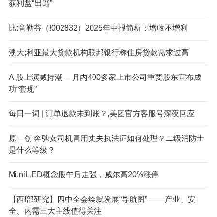
获利盘“出逃”
比:音勒芬（!002832）2025年中报简析：增收不增利
澳大;利亚最大贷款机构联邦银行称住房贷款需求过高
A:股上演减持潮 —月内400多家上市公司重要股东宣布成
功“套现”
每日一词 | 订单退款未到账？,美团官方客服号深夜回应
原—创 奔驰女司机冒用丈夫执法证如何处理？二级消防士
是什么等级？
Mi.niL,ED概念股午后走强，威尔高20%涨停
【西!部研究】四中全会绘就发展“导航图” ——产业、安
全、内需三大主线值得关注