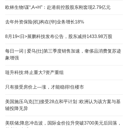
欧林生物!谋“,A+H”：赴港前控股股东刚套现2.79亿元
去年外资保险{机}构在{华}业务增长18%
8月19<日>展鹏科技发布公告，股东减持1433.98万股
每日一词 | 爱马{仕}第三季度销售加速，奢侈品消费复苏迹
象增强
琏升科技:终止重大?资产重组
只有接受房价上—涨，才能稳得!住楼市
美国施压乌克{兰}接受28点和平计划 :欧洲认为该方案与基
辅投降无异
美联储;降息冲击波，国际金价拉升突破3700美元后回落，