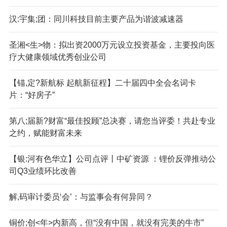
汉:宇集;团：同川科技目前主要产品为谐波减速器
圣湘<生>物：拟出资2000万元设立投资基金，主要投向医
疗大健康领域优秀创业公司
【锚,定?新航标 起航新征程】二十届四中全会名词卡
片：“好房子”
第八;届新?财富“最佳投顾”总决赛，请您当评委！共赴专业
之约，赋能财富未来
【银:河有色华立】公司点评丨中矿资源 ：锂价反弹推动公
司Q3业绩环比改善
解,码审计委员‘会’：与监事会有何异同？
铜价;创<年>内新高，但“没有中国，就没有完美的牛市”