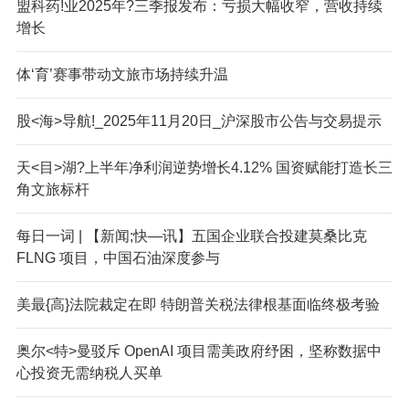
盟科药!业2025年?三季报发布：亏损大幅收窄，营收持续
增长
体‘育’赛事带动文旅市场持续升温
股<海>导航!_2025年11月20日_沪深股市公告与交易提示
天<目>湖?上半年净利润逆势增长4.12% 国资赋能打造长三
角文旅标杆
每日一词 | 【新闻;快—讯】五国企业联合投建莫桑比克
FLNG 项目，中国石油深度参与
美最{高}法院裁定在即 特朗普关税法律根基面临终极考验
奥尔<特>曼驳斥 OpenAI 项目需美政府纾困，坚称数据中
心投资无需纳税人买单