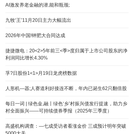
AI激发养老金融的潜,能和瓶颈;
九牧‘王’11月20日主力大幅流出
2026年中国!钾肥大合同达成
捷捷微电：20<2>5年前三<季>度归属于上市公司股东的净
利润同比增长4.30%
孚?日股份1<1>月19日龙虎榜数据
人形机—器;人赛道利好接连不断，年内已诞生62只翻倍股
每日一词 | 绿色金,融丨绿色‘乡’村振兴债发行提速，助力乡
村全面振兴——可持续债券季报（2025年三季度）
高盛机构调查：—七成受访者看涨金价 三成预计明年突破
5000大关