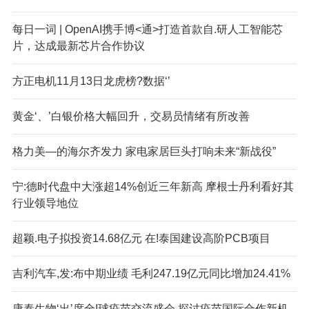
每日一词 | OpenAI携手博<通>打造首款自.研人工智能芯
片，达成最新芯片合作协议
方正电机11月13日龙虎榜?数据‘’
黄金‘、’白银价格大幅回升，交易员情绪有所改善
格力美—的海尔齐发力 家电家居巨头打响未来“新战役”
宁:德时代盘中大涨超14%创近三年新高 摩根士丹利看好其
行业领导地位
超颖.电子拟投资14.68亿元 在!泰国建设高阶PCB项目
吉利汽车,发:布中期业绩 毛利247.19亿元同比增加24.41%
康泰生物‘出’席全!球疫苗交流盛会 探讨疫苗国际合作新机