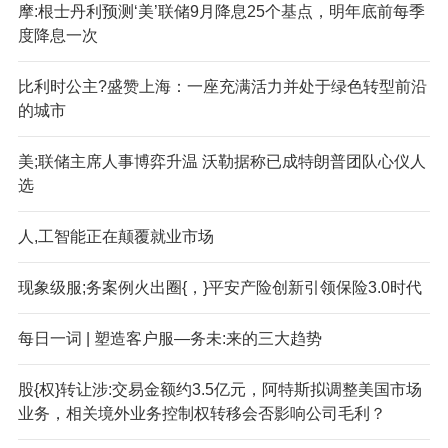
摩:根士丹利预测‘美’联储9月降息25个基点，明年底前每季
度降息一次
比利时公主?盛赞上海：一座充满活力并处于绿色转型前沿
的城市
美;联储主席人事博弈升温 沃勒据称已成特朗普团队心仪人
选
人,工智能正在颠覆就业市场
现象级服;务案例火出圈{，}平安产险创新引领保险3.0时代
每日一词 | 塑造客户服—务未:来的三大趋势
股{权}转让涉:交易金额约3.5亿元，阿特斯拟调整美国市场
业务，相关境外业务控制权转移会否影响公司毛利？