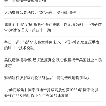
整，华鲲振宇等板块走强
大消费概念异动拉升 ‘欢’乐家:、会稽山涨停
邀请函丨深‘度’解:析折价资产策略：以定增为例——信研讲
堂·对话管理人（第四十一期）
每日一词 | 与清华实验室共创未;来：<灵>希连续血压手表
的N+1个技术突破
美政府停摆导:致,经济数据真空 凯雷数据揭示美国就业市场
疲态
辉瑞斩获肥胖症药物“战利品:”，特朗普政府提供助力
【:券商聚焦】国泰海通维持威高股份(01066)增持评级 指
脊柱产品及辐照仪下半年有望加速放量