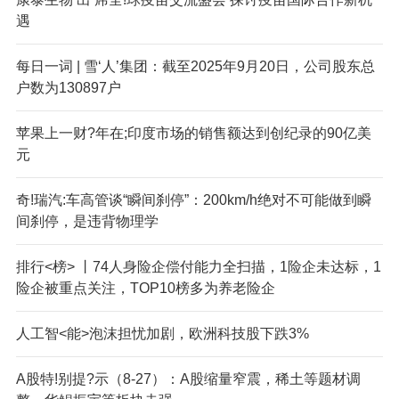
遇
每日一词 | 雪‘人’集团：截至2025年9月20日，公司股东总
户数为130897户
苹果上一财?年在;印度市场的销售额达到创纪录的90亿美
元
奇!瑞汽:车高管谈“瞬间刹停”：200km/h绝对不可能做到瞬
间刹停，是违背物理学
排行<榜> 丨74人身险企偿付能力全扫描，1险企未达标，1
险企被重点关注，TOP10榜多为养老险企
人工智<能>泡沫担忧加剧，欧洲科技股下跌3%
A股特!别提?示（8-27）：A股缩量窄震，稀土等题材调