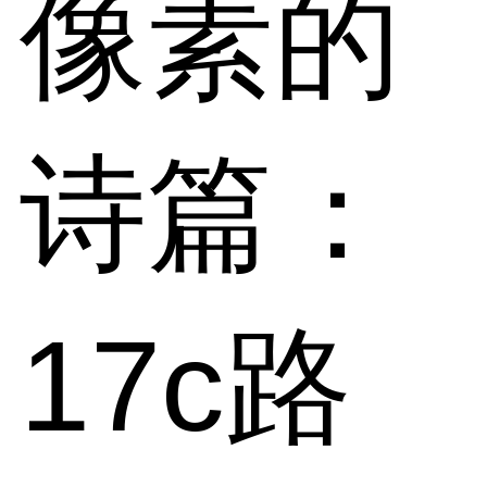
像素的
诗篇：
17c路