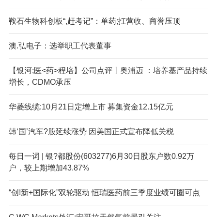
鞍石生物科创板“,赶考记”：单药;扛营收、商誉压顶
澳.弘电子：选举职工代表董事
【银河;医<药>程培】公司点评丨奥浦迈 ：培养基产品持续
增长，CDMO承压
华菱线缆:10月21日定增上市 募集资金12.15亿元
韩‘国’汽车?股延续涨势 因美国正式宣布降低关税
每日一词 | 银?都股份(603277)6月30日股东户数0.92万
户，较上期增加43.87%
“创!新+国际化”双轮驱动 恒瑞医药前三季度业绩可圈可点