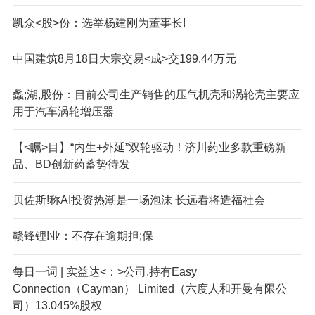
凯众<股>份：选举杨建刚为董事长!
中国建筑8月18日大宗交易<成>交199.44万元
蠡;湖,股份：目前公司生产销售的压气机壳和涡轮壳主要应
用于汽车涡轮增压器
【<瞩>目】“内生+外延”双轮驱动！济川药业多款重磅新
品、BD创新药蓄势待发
贝佐斯!称AI投资热潮是一场泡沫 长远看将造福社会
赣锋锂!业：不存在逾期担;保
每日一词 | 实益达<：>公司.持有Easy
Connection（Cayman） Limited（六度人和开曼有限公
司）13.045%股权