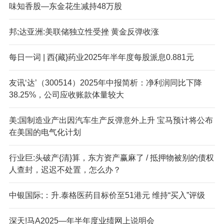
味知香股—东金花生减持48万股
邦;达亚洲:美联储独立性受挫 黄金反弹收涨
每日一词 | 西{藏}药业2025年半年度每股派息0.881元
友讯‘达’（300514）2025年中报简析：净利润同比下降
38.25%，公司应收账款体量较大
美;国制造业产出因汽车生产反弹意外上升 宝马预计将公布
在美国的电气化计划
行业巨:头破产{清}算，东方资产赢麻了 / 抵押物被别的债权
人查封，迟迟不处置，怎么办？
中银国际;：升.泰格医药目标价至51港元 维持“买入”评级
深天!马A2025—年半年度业绩网上说明会