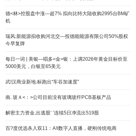
德<林>控股盘中涨—超7% 拟向比特大陆收购2995台BM矿
机
瑞风:新能源拟收购河北交—投德能能源有限公司50%股权
今早复牌
每日一词 | 美银—唱多<金>银：上调2026年黄金目标价至
5000美元，白银至65美元
武!汉商业新地.标跑出“车谷加速度”
南. 玻Ａ<：>公司目前没有玻璃玻纤PCB基板产品
解密主力资金,出逃股‘ ’连续5日净流出519股
百?度优选杀入双11：A!I数字人直播，硬刚传统电商