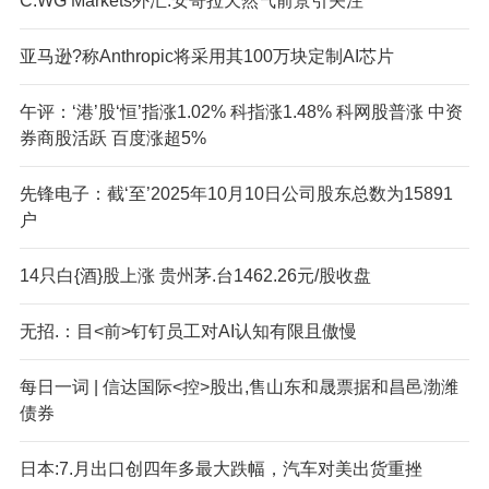
C.WG Markets外汇:安哥拉天然气前景引关注
亚马逊?称Anthropic将采用其100万块定制AI芯片
午评：‘港’股‘恒’指涨1.02% 科指涨1.48% 科网股普涨 中资
券商股活跃 百度涨超5%
先锋电子：截‘至’2025年10月10日公司股东总数为15891
户
14只白{酒}股上涨 贵州茅.台1462.26元/股收盘
无招.：目<前>钉钉员工对AI认知有限且傲慢
每日一词 | 信达国际<控>股出,售山东和晟票据和昌邑渤潍
债券
日本:7.月出口创四年多最大跌幅，汽车对美出货重挫